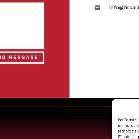

info@zircal.
ND MESSAGE
Per fornire 
memorizzare
tecnologie 
ID unici su 