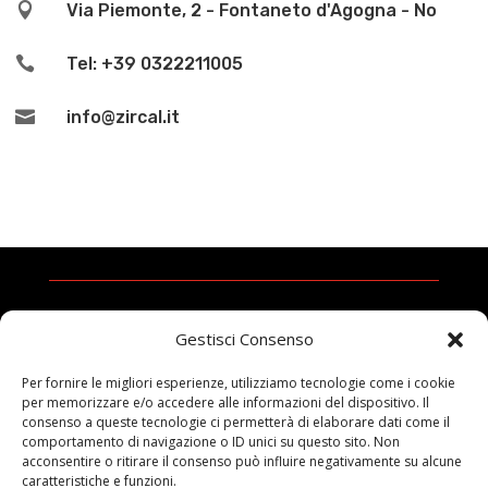

Via Piemonte, 2 - Fontaneto d'Agogna - No

Tel: +39 0322211005

info@zircal.it
Gestisci Consenso
Per fornire le migliori esperienze, utilizziamo tecnologie come i cookie
per memorizzare e/o accedere alle informazioni del dispositivo. Il
0322 211005
consenso a queste tecnologie ci permetterà di elaborare dati come il
comportamento di navigazione o ID unici su questo sito. Non
acconsentire o ritirare il consenso può influire negativamente su alcune
caratteristiche e funzioni.